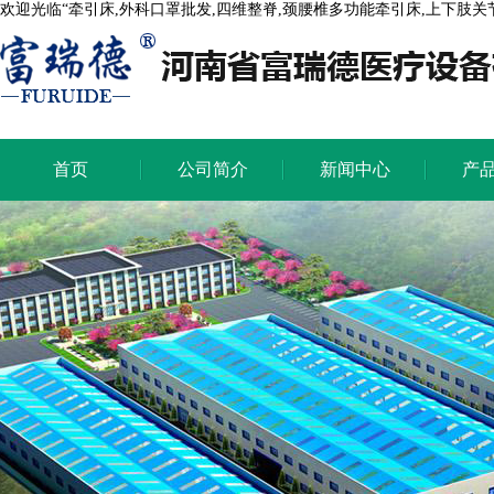
欢迎光临“牵引床,外科口罩批发,四维整脊,颈腰椎多功能牵引床,上下肢
首页
公司简介
新闻中心
产
首页
公司简介
新闻中心
产