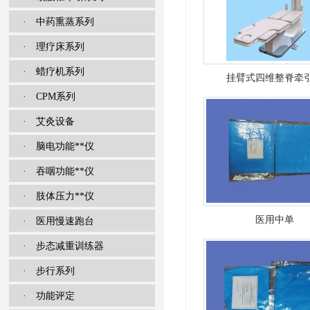
· 中药熏蒸系列
· 理疗床系列
· 蜡疗机系列
挂臂式四维整脊牵
· CPM系列
· 艾灸设备
· 脑电功能**仪
· 吞咽功能**仪
· 肢体压力**仪
医用中单
· 医用慢速跑台
· 步态减重训练器
· 步行系列
· 功能评定