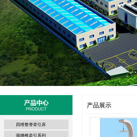
产品展示
· 四维整脊牵引床
· 颈腰椎牵引系列