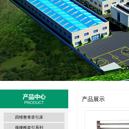
产品展示
· 四维整脊牵引床
· 颈腰椎牵引系列