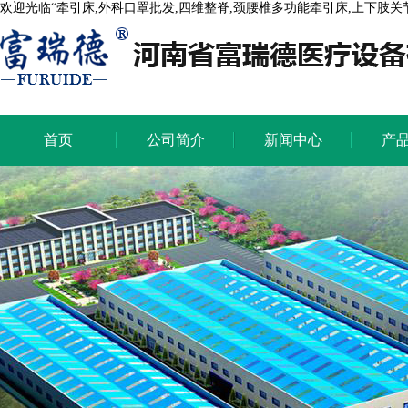
欢迎光临“牵引床,外科口罩批发,四维整脊,颈腰椎多功能牵引床,上下肢
首页
公司简介
新闻中心
产
首页
公司简介
新闻中心
产