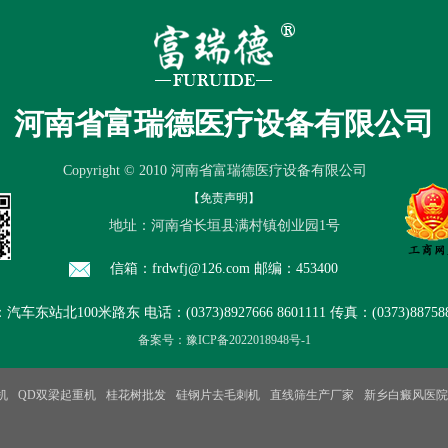
产品中心
厂房设备
品质保证
售
河南省富瑞德医疗设备有限公司
Copyright © 2010 河南省富瑞德医疗设备有限公司
【免责声明】
地址：河南省长垣县满村镇创业园1号
信箱：frdwfj@126.com 邮编：453400
东站北100米路东 电话：(0373)8927666 8601111 传真：(0373)8875888
备案号：豫ICP备2022018948号-1
机
QD双梁起重机
桂花树批发
硅钢片去毛刺机
直线筛生产厂家
新乡白癜风医院