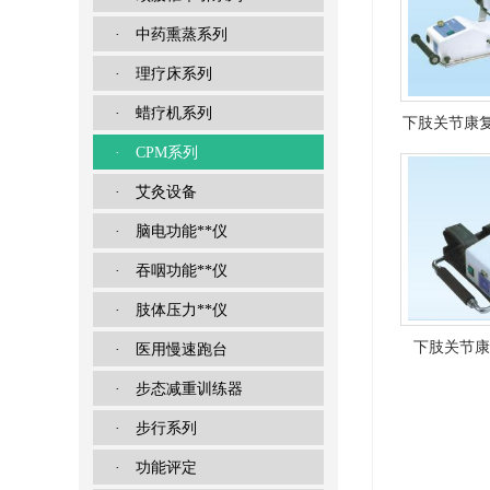
· 中药熏蒸系列
· 理疗床系列
· 蜡疗机系列
下肢关节康复
· CPM系列
· 艾灸设备
· 脑电功能**仪
· 吞咽功能**仪
· 肢体压力**仪
下肢关节康
· 医用慢速跑台
· 步态减重训练器
用）
· 步行系列
· 功能评定