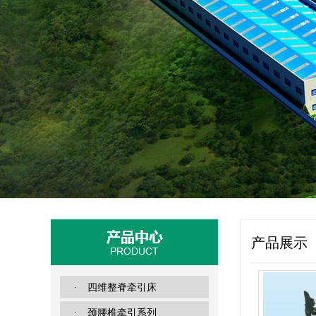
产品展示
· 四维整脊牵引床
· 颈腰椎牵引系列