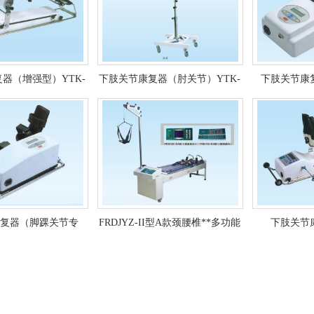
器（增强型）YTK-
下肢关节康复器（肘关节）YTK-
下肢关节康
C型
E型
Y
复器（脚踝关节专
FRDJYZ-II型A款颈腰椎**多功能
下肢关节康
YTK-E型
牵引床（液晶、数码显示）