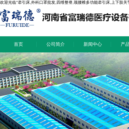
欢迎光临“牵引床,外科口罩批发,四维整脊,颈腰椎多功能牵引床,上下肢
首页
公司简介
新闻中心
产
首页
公司简介
新闻中心
产