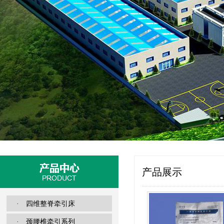
产品展示
· 四维整脊牵引床
· 颈腰椎牵引系列