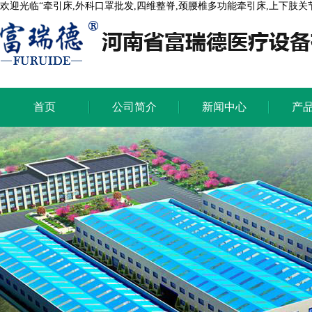
欢迎光临“牵引床,外科口罩批发,四维整脊,颈腰椎多功能牵引床,上下肢
首页
公司简介
新闻中心
产
首页
公司简介
新闻中心
产