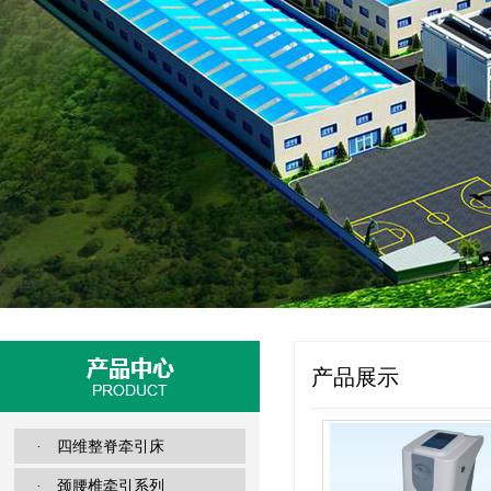
产品展示
· 四维整脊牵引床
· 颈腰椎牵引系列