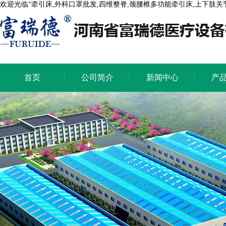
欢迎光临“牵引床,外科口罩批发,四维整脊,颈腰椎多功能牵引床,上下肢
首页
公司简介
新闻中心
产
首页
公司简介
新闻中心
产