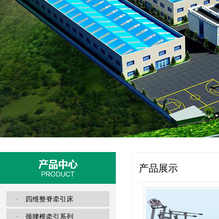
产品展示
· 四维整脊牵引床
· 颈腰椎牵引系列