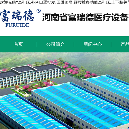
欢迎光临“牵引床,外科口罩批发,四维整脊,颈腰椎多功能牵引床,上下肢
首页
公司简介
新闻中心
产
首页
公司简介
新闻中心
产