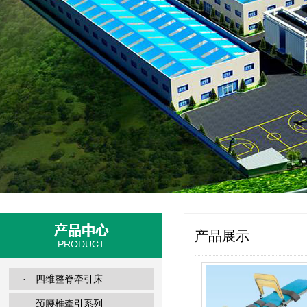
产品展示
· 四维整脊牵引床
· 颈腰椎牵引系列