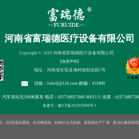
产品中心
厂房设备
品质保证
售
河南省富瑞德医疗设备有限公司
Copyright © 2010 河南省富瑞德医疗设备有限公司
【免责声明】
地址：河南省长垣县满村镇创业园1号
信箱：frdwfj@126.com 邮编：453400
东站北100米路东 电话：(0373)8927666 8601111 传真：(0373)8875888
备案号：豫ICP备2022018948号-1
机
QD双梁起重机
桂花树批发
硅钢片去毛刺机
直线筛生产厂家
新乡白癜风医院