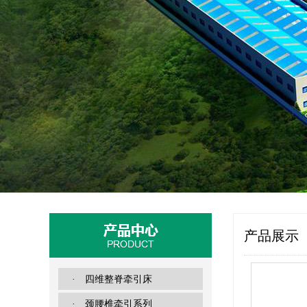
产品展示
· 四维整脊牵引床
· 颈腰椎牵引系列