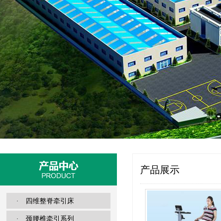
产品展示
· 四维整脊牵引床
· 颈腰椎牵引系列