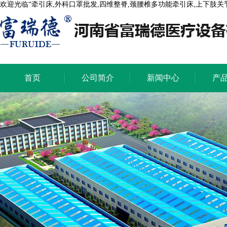
欢迎光临“牵引床,外科口罩批发,四维整脊,颈腰椎多功能牵引床,上下肢
首页
公司简介
新闻中心
产
首页
公司简介
新闻中心
产