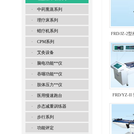
· 中药熏蒸系列
· 理疗床系列
· 蜡疗机系列
FRD/JZ-
· CPM系列
· 艾灸设备
· 脑电功能**仪
· 吞咽功能**仪
· 肢体压力**仪
FRD/YZ-
· 医用慢速跑台
· 步态减重训练器
晶
· 步行系列
· 功能评定