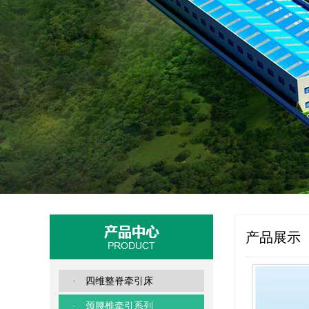
产品展示
· 四维整脊牵引床
· 颈腰椎牵引系列