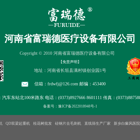
产品中心
厂房设备
品质保证
售
河南省富瑞德医疗设备有限公司
Copyright © 2010 河南省富瑞德医疗设备有限公司
【免责声明】
地址：河南省长垣县满村镇创业园1号
信箱：frdwfj@126.com 邮编：453400
东站北100米路东 电话：(0373)8927666 8601111 传真：(0373)8875888
备案号：豫ICP备2022018948号-1
机
QD双梁起重机
桂花树批发
硅钢片去毛刺机
直线筛生产厂家
新乡白癜风医院