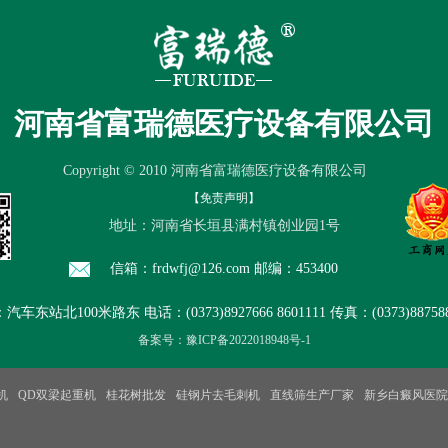
产品中心
厂房设备
品质保证
售
河南省富瑞德医疗设备有限公司
Copyright © 2010 河南省富瑞德医疗设备有限公司
【免责声明】
地址：河南省长垣县满村镇创业园1号
信箱：frdwfj@126.com 邮编：453400
东站北100米路东 电话：(0373)8927666 8601111 传真：(0373)8875888
备案号：豫ICP备2022018948号-1
机
QD双梁起重机
桂花树批发
硅钢片去毛刺机
直线筛生产厂家
新乡白癜风医院