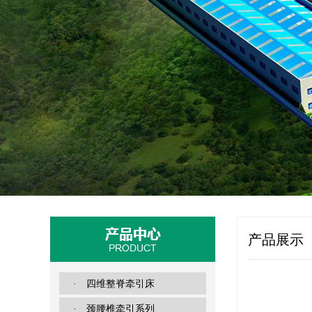
产品展示
· 四维整脊牵引床
· 颈腰椎牵引系列