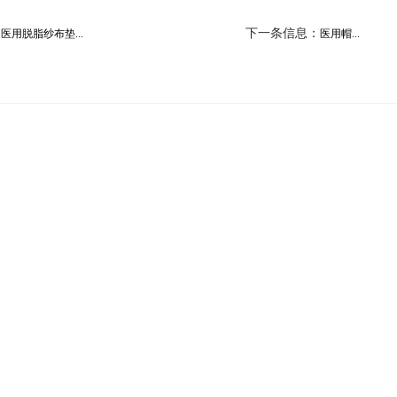
：
下一条信息：
医用脱脂纱布垫...
医用帽...