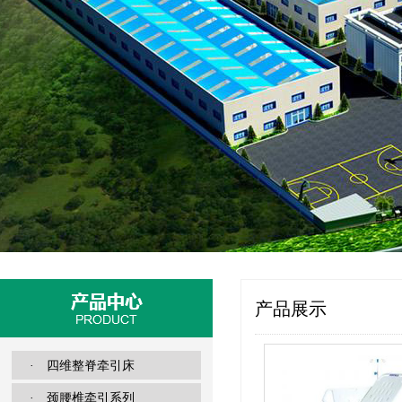
产品展示
· 四维整脊牵引床
· 颈腰椎牵引系列