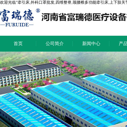
欢迎光临“牵引床,外科口罩批发,四维整脊,颈腰椎多功能牵引床,上下肢
首页
公司简介
新闻中心
产
首页
公司简介
新闻中心
产