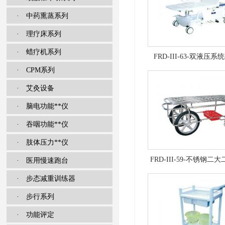
· 中药熏蒸系列
· 理疗床系列
· 蜡疗机系列
FRD-III-63-双液压
· CPM系列
· 艾灸设备
· 脑电功能**仪
· 吞咽功能**仪
· 肢体压力**仪
FRD-III-59-不锈钢二
· 医用慢速跑台
· 步态减重训练器
架车
· 步行系列
· 功能评定